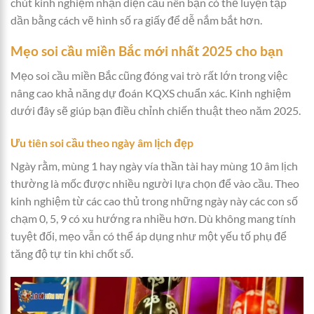
chút kinh nghiệm nhận diện cầu nên bạn có thể luyện tập
dần bằng cách vẽ hình số ra giấy để dễ nắm bắt hơn.
Mẹo soi cầu miền Bắc mới nhất 2025 cho bạn
Mẹo soi cầu miền Bắc cũng đóng vai trò rất lớn trong việc
nâng cao khả năng dự đoán KQXS chuẩn xác. Kinh nghiệm
dưới đây sẽ giúp bạn điều chỉnh chiến thuật theo năm 2025.
Ưu tiên soi cầu theo ngày âm lịch đẹp
Ngày rằm, mùng 1 hay ngày vía thần tài hay mùng 10 âm lịch
thường là mốc được nhiều người lựa chọn để vào cầu. Theo
kinh nghiệm từ các cao thủ trong những ngày này các con số
chạm 0, 5, 9 có xu hướng ra nhiều hơn. Dù không mang tính
tuyệt đối, mẹo vẫn có thể áp dụng như một yếu tố phụ để
tăng độ tự tin khi chốt số.