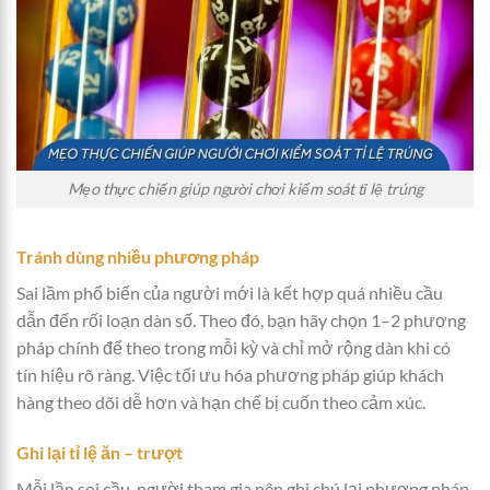
Mẹo thực chiến giúp người chơi kiểm soát tỉ lệ trúng
Tránh dùng nhiều phương pháp
Sai lầm phổ biến của người mới là kết hợp quá nhiều cầu
dẫn đến rối loạn dàn số. Theo đó, bạn hãy chọn 1–2 phương
pháp chính để theo trong mỗi kỳ và chỉ mở rộng dàn khi có
tín hiệu rõ ràng. Việc tối ưu hóa phương pháp giúp khách
hàng theo dõi dễ hơn và hạn chế bị cuốn theo cảm xúc.
Ghi lại tỉ lệ ăn – trượt
Mỗi lần soi cầu, người tham gia nên ghi chú lại phương pháp