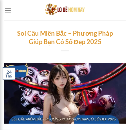
Bỏ
qua
nội
dung
Soi Cầu Miền Bắc – Phương Pháp
Giúp Bạn Có Số Đẹp 2025
24
Th6