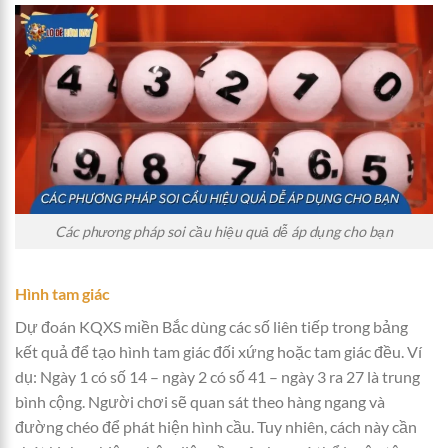
Các phương pháp soi cầu hiệu quả dễ áp dụng cho bạn
Hình tam giác
Dự đoán KQXS miền Bắc dùng các số liên tiếp trong bảng
kết quả để tạo hình tam giác đối xứng hoặc tam giác đều. Ví
dụ: Ngày 1 có số 14 – ngày 2 có số 41 – ngày 3 ra 27 là trung
bình cộng. Người chơi sẽ quan sát theo hàng ngang và
đường chéo để phát hiện hình cầu. Tuy nhiên, cách này cần