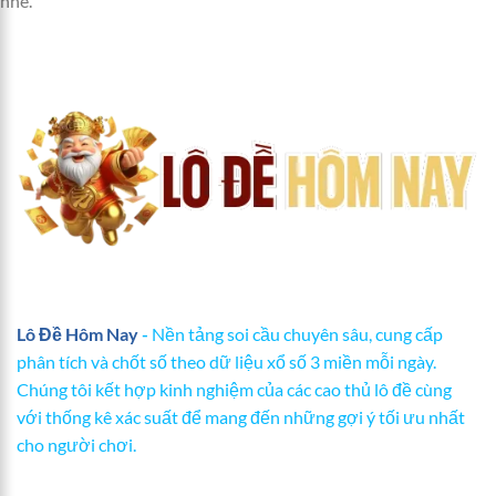
nhé.
Lô Đề Hôm Nay
-
Nền tảng soi cầu chuyên sâu, cung cấp
phân tích và chốt số theo dữ liệu xổ số 3 miền mỗi ngày.
Chúng tôi kết hợp kinh nghiệm của các cao thủ lô đề cùng
với thống kê xác suất để mang đến những gợi ý tối ưu nhất
cho người chơi.