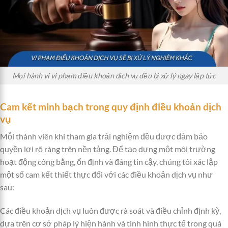
Mọi hành vi vi phạm điều khoản dịch vụ đều bị xử lý ngay lập tức
Cam kết minh bạch trong quy định điều khoản dịch
vụ
Mỗi thành viên khi tham gia trải nghiệm đều được đảm bảo
quyền lợi rõ ràng trên nền tảng. Để tạo dựng một môi trường
hoạt động công bằng, ổn định và đáng tin cậy, chúng tôi xác lập
một số cam kết thiết thực đối với các điều khoản dịch vụ như
sau:
Các điều khoản dịch vụ luôn được rà soát và điều chỉnh định kỳ,
dựa trên cơ sở pháp lý hiện hành và tình hình thực tế trong quá