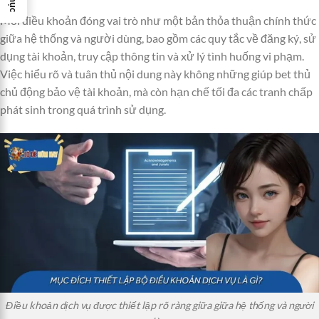
Mỗi điều khoản đóng vai trò như một bản thỏa thuận chính thức
giữa hệ thống và người dùng, bao gồm các quy tắc về đăng ký, sử
dụng tài khoản, truy cập thông tin và xử lý tình huống vi phạm.
Việc hiểu rõ và tuân thủ nội dung này không những giúp bet thủ
chủ động bảo vệ tài khoản, mà còn hạn chế tối đa các tranh chấp
phát sinh trong quá trình sử dụng.
Điều khoản dịch vụ được thiết lập rõ ràng giữa giữa hệ thống và người