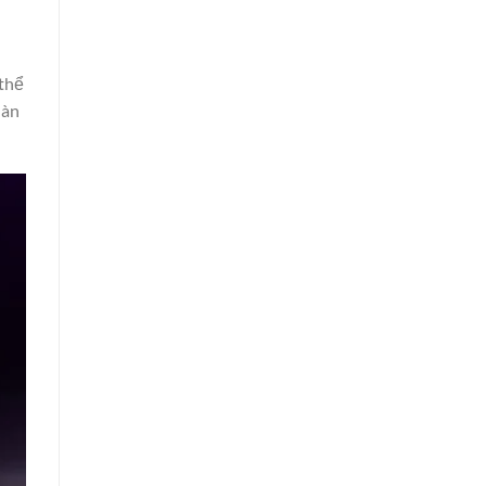
 thể
dàn