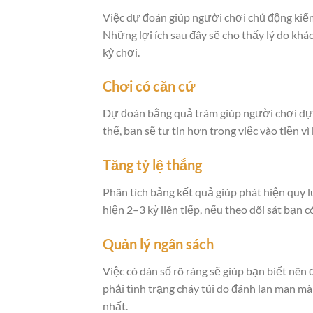
Việc dự đoán giúp người chơi chủ động kiểm
Những lợi ích sau đây sẽ cho thấy lý do kh
kỳ chơi.
Chơi có căn cứ
Dự đoán bằng quả trám giúp người chơi dựa 
thể, bạn sẽ tự tin hơn trong việc vào tiền v
Tăng tỷ lệ thắng
Phân tích bảng kết quả giúp phát hiện quy l
hiện 2–3 kỳ liên tiếp, nếu theo dõi sát bạn 
Quản lý ngân sách
Việc có dàn số rõ ràng sẽ giúp bạn biết nên
phải tình trạng cháy túi do đánh lan man m
nhất.