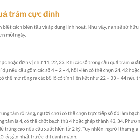
quả trám cực đỉnh
n biết cách biến tấu và áp dụng linh hoạt. Như vậy, nạn sẽ sở hữu
hơn mỗi ngày.
hục hoặc đơn vị như 11, 22, 33. Khi các số trong cầu quả trám xuấ
Ví dụ nếu cầu gồm các số 4 – 2 – 4, hội viên có thể chọn 24, 42 hoặc
ó thể mở rộng ra các bộ lô có tính liên kết như 22 – 33 – 44 nếu 
ung tâm rõ ràng, người chơi có thể chọn trực tiếp số đó làm bạch
trung tâm là 4, có thể chốt bạch thủ 4 hoặc ghép thành 43, 34. Phươ
lệ trúng cao nếu cầu xuất hiện từ 2 kỳ. Tuy nhiên, người tham gia
 10 kỳ gần nhất trước khi đánh mạnh.