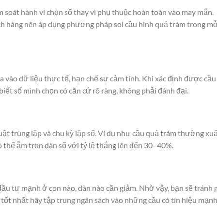
 soát hành vi chọn số thay vì phụ thuộc hoàn toàn vào may mắn.
ách hàng nên áp dụng phương pháp soi cầu hình quả trám trong mỗ
vào dữ liệu thực tế, hạn chế sự cảm tính. Khi xác định được cầu
ì biết số mình chọn có căn cứ rõ ràng, không phải đánh đại.
uật trùng lặp và chu kỳ lặp số. Ví dụ như cầu quả trám thường xu
có thể ẵm trọn dàn số với tỷ lệ thắng lên đến 30–40%.
 đầu tư mạnh ở con nào, dàn nào cần giảm. Nhờ vậy, bạn sẽ tránh 
à tốt nhất hãy tập trung ngân sách vào những cầu có tín hiệu mạn