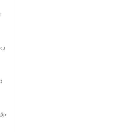
i
 cụ
ất
gặp
h