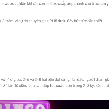
nh cầu xuất hiện khi các con số được sắp xếp thành cấu trúc tam g
ả trám, ví dụ do chuyên gia tiết lộ dưới đây hết sức cần thiết:
với 4 ở giữa, 2–6 và 3–8 hai bên đối xứng. Tại đây, người tham gi
, 34 làm lô xiên. Nếu cầu tiếp tục xuất hiện trong 2–3 kỳ, xác suấ