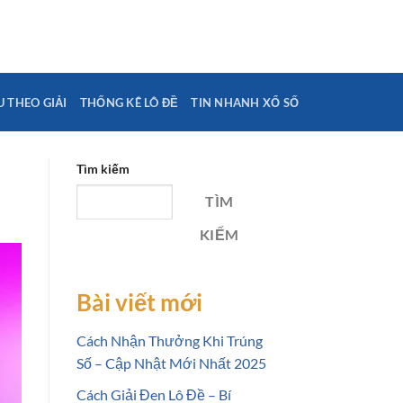
U THEO GIẢI
THỐNG KÊ LÔ ĐỀ
TIN NHANH XỔ SỐ
Tìm kiếm
TÌM
KIẾM
Bài viết mới
Cách Nhận Thưởng Khi Trúng
Số – Cập Nhật Mới Nhất 2025
Cách Giải Đen Lô Đề – Bí