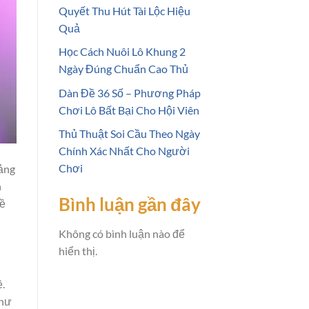
Quyết Thu Hút Tài Lộc Hiệu
Quả
Học Cách Nuôi Lô Khung 2
Ngày Đúng Chuẩn Cao Thủ
Dàn Đề 36 Số – Phương Pháp
Chơi Lô Bất Bại Cho Hội Viên
Thủ Thuật Soi Cầu Theo Ngày
Chính Xác Nhất Cho Người
Chơi
bảng
n
Bình luận gần đây
về
Không có bình luận nào để
hiển thị.
ề.
như