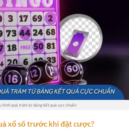
u hình quả trám từ bảng kết quả cực chuẩn
uả xổ số trước khi đặt cược?