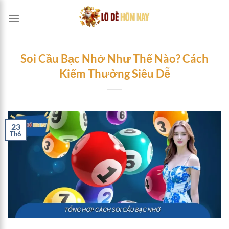
Bỏ
qua
nội
dung
Soi Cầu Bạc Nhớ Như Thế Nào? Cách
Kiếm Thưởng Siêu Dễ
23
Th6