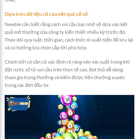
Dựa trên dữ liệu cũ của kết quả xổ số
Newbie cần biết rằng cách soi cầu bạc nhớ sẽ dựa vào kết
quả mở thưởng của công ty kiến thiết nhiều kỳ trước đó.
Theo dõi quy luật, thời gian, cách thức lô xuất hiện để lưu lại
và có hướng lựa chọn sắp tới phù hợp.
Chính bởi có căn cứ xác định rõ ràng nên xác suất trúng khi
đặt cược số từ soi cầu trên thực tế cao. Bet thủ dễ dàng
tham gia trúng thưởng và kiếm được tiền thường xuyên
trong các đợt đầu tư.