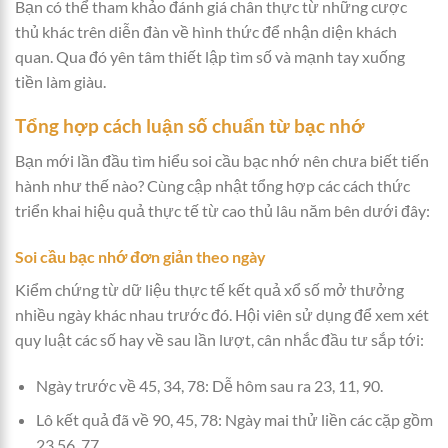
Bạn có thể tham khảo đánh giá chân thực từ những cược
thủ khác trên diễn đàn về hình thức để nhận diện khách
quan. Qua đó yên tâm thiết lập tìm số và mạnh tay xuống
tiền làm giàu.
Tổng hợp cách luận số chuẩn từ bạc nhớ
Bạn mới lần đầu tìm hiểu soi cầu bạc nhớ nên chưa biết tiến
hành như thế nào? Cùng cập nhật tổng hợp các cách thức
triển khai hiệu quả thực tế từ cao thủ lâu năm bên dưới đây:
Soi cầu bạc nhớ đơn giản theo ngày
Kiểm chứng từ dữ liệu thực tế kết quả xổ số mở thưởng
nhiều ngày khác nhau trước đó. Hội viên sử dụng để xem xét
quy luật các số hay về sau lần lượt, cân nhắc đầu tư sắp tới:
Ngày trước về 45, 34, 78: Dễ hôm sau ra 23, 11, 90.
Lô kết quả đã về 90, 45, 78: Ngày mai thử liền các cặp gồm
23,56, 77.