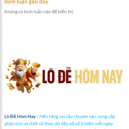
Bình luận gần đây
Không có bình luận nào để hiển thị.
Lô Đề Hôm Nay
-
Nền tảng soi cầu chuyên sâu, cung cấp
phân tích và chốt số theo dữ liệu xổ số 3 miền mỗi ngày.