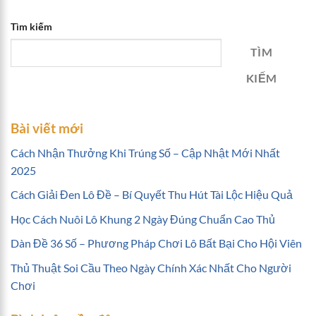
Tìm kiếm
TÌM
KIẾM
Bài viết mới
Cách Nhận Thưởng Khi Trúng Số – Cập Nhật Mới Nhất
2025
Cách Giải Đen Lô Đề – Bí Quyết Thu Hút Tài Lộc Hiệu Quả
Học Cách Nuôi Lô Khung 2 Ngày Đúng Chuẩn Cao Thủ
Dàn Đề 36 Số – Phương Pháp Chơi Lô Bất Bại Cho Hội Viên
Thủ Thuật Soi Cầu Theo Ngày Chính Xác Nhất Cho Người
Chơi