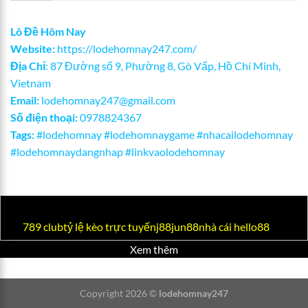
Lô Đề Hôm Nay
Website:
https://lodehomnay247.com/
Địa Chỉ
: 87 Đường số 9, Phường 8, Gò Vấp, Hồ Chí Minh,
Vietnam
Email:
lodehomnay247@gmail.com
Số điện thoại:
0978824367
Tags:
#lodehomnay #lodehomnaygame #nhacailodehomnay
#lodehomnaydangnhap #linkvaolodehomnay
789 club
tỷ lệ kèo trực tuyến
j88
jun88
nhà cái hello88
Xem thêm
fb88
78win
bj88
8kbet
ok365
8xbet
ae888
abc8
bk8
ww88
qh88
qq88
f168
i9bet
69vn
cwin
vin777
23win
888b
789p
Copyright 2026 ©
lodehomnay247
kubet77
mb66
nowgoal
1gom
new88
mu88
m88
79king